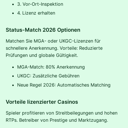
3. Vor-Ort-Inspektion
4. Lizenz erhalten
Status-Match 2026 Optionen
Matchen Sie MGA- oder UKGC-Lizenzen für
schnellere Anerkennung. Vorteile: Reduzierte
Prüfungen und globale Gültigkeit.
MGA-Match: 80% Anerkennung
UKGC: Zusätzliche Gebühren
Neue Regel 2026: Automatisches Matching
Vorteile lizenzierter Casinos
Spieler profitieren von Streitbeilegungen und hohen
RTPs. Betreiber von Prestige und Marktzugang.