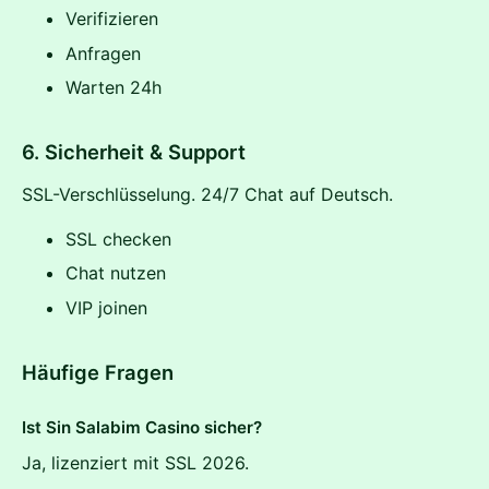
Verifizieren
Anfragen
Warten 24h
6. Sicherheit & Support
SSL-Verschlüsselung. 24/7 Chat auf Deutsch.
SSL checken
Chat nutzen
VIP joinen
Häufige Fragen
Ist Sin Salabim Casino sicher?
Ja, lizenziert mit SSL 2026.