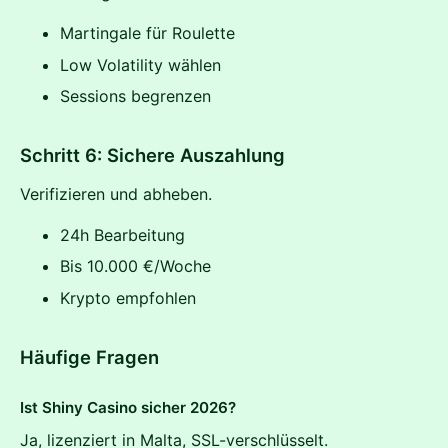
Martingale für Roulette
Low Volatility wählen
Sessions begrenzen
Schritt 6: Sichere Auszahlung
Verifizieren und abheben.
24h Bearbeitung
Bis 10.000 €/Woche
Krypto empfohlen
Häufige Fragen
Ist Shiny Casino sicher 2026?
Ja, lizenziert in Malta, SSL-verschlüsselt.