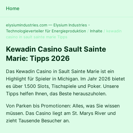
Home
elysiumindustries.com — Elysium Industries -
Technologieverteiler für Energieproduktion
/
Inhalte
/
kewadin
casino in sault sainte marie Tipps
Kewadin Casino Sault Sainte
Marie: Tipps 2026
Das Kewadin Casino in Sault Sainte Marie ist ein
Highlight für Spieler in Michigan. Im Jahr 2026 bietet
es über 1.500 Slots, Tischspiele und Poker. Unsere
Tipps helfen Ihnen, das Beste herauszuholen.
Von Parken bis Promotionen: Alles, was Sie wissen
müssen. Das Casino liegt am St. Marys River und
zieht Tausende Besucher an.