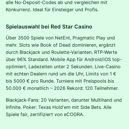
alle No-Deposit-Codes ab und vergleichen mit
Konkurrenz. Ideal für Einsteiger und Profis.
Spielauswahl bei Red Star Casino
Über 3500 Spiele von NetEnt, Pragmatic Play und
mehr. Slots wie Book of Dead dominieren, ergänzt
durch Blackjack und Roulette-Varianten. RTP-Werte
über 96% Standard. Mobile App für Android/iOS top-
optimiert, Ladezeiten unter 2 Sekunden. Live-Casino
mit echten Dealern rund um die Uhr, Limits von 1 €
bis 5000 € pro Runde. Turniere mit Preispools bis
50.000 € monatlich – 2026 Rekord: 120 Teilnehmer.
Blackjack-Fans: 20 Varianten, darunter Multihand und
Infinite. Poker: Texas Hold'em mit Side Bets. Alle
Spiele fair, zertifiziert von eCOGRA.