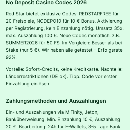
No Deposit Casino Codes 2026
Red Star bietet exklusive Codes: REDSTARFREE für
20 Freispiele, NODEPO10 für 10 € Bonus. Aktivierung
per Registrierung, kein Einzahlung nötig. Umsatz 35x,
max. Auszahlung 100 €. Neue Codes monatlich, z.B.
SUMMER2026 für 50 FS. Im Vergleich: Besser als bei
Stake (nur 5 €). Wir haben alle getestet – Erfolgsrate
92%.
Vorteile: Sofort-Credits, keine Kreditkarte. Nachteile:
Länderrestriktionen (DE ok). Tipp: Code vor erster
Einzahlung einlösen.
Zahlungsmethoden und Auszahlungen
Ein- und Auszahlungen via MiFinity, Jeton,
Banküberweisung. Min. Einzahlung 10 €, Auszahlung
20 €. Bearbeitung: 24h für E-Wallets, 3-5 Tage Bank.