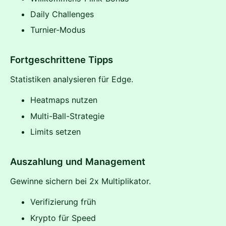
Daily Challenges
Turnier-Modus
Fortgeschrittene Tipps
Statistiken analysieren für Edge.
Heatmaps nutzen
Multi-Ball-Strategie
Limits setzen
Auszahlung und Management
Gewinne sichern bei 2x Multiplikator.
Verifizierung früh
Krypto für Speed