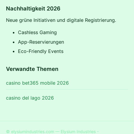
Nachhaltigkeit 2026
Neue grüne Initiativen und digitale Registrierung.
Cashless Gaming
App-Reservierungen
Eco-Friendly Events
Verwandte Themen
casino bet365 mobile 2026
casino del lago 2026
© elysiumindustries.com — Elysium Industries -