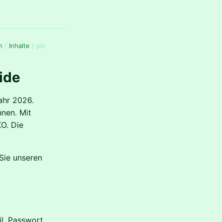
n
/
Inhalte
/
pin
ide
ahr 2026.
nnen. Mit
O. Die
 Sie unseren
il, Passwort