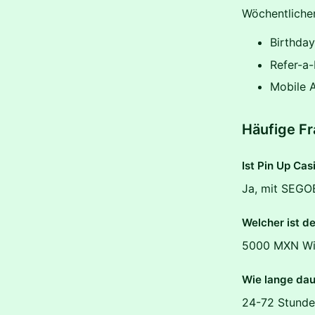
Wöchentlicher
Birthda
Refer-a-
Mobile 
Häufige F
Ist Pin Up Ca
Ja, mit SEGOB
Welcher ist d
5000 MXN Wil
Wie lange da
24-72 Stunden