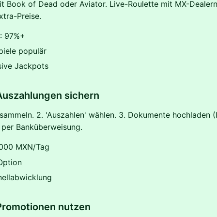
it Book of Dead oder Aviator. Live-Roulette mit MX-Dealern
xtra-Preise.
: 97%+
iele populär
sive Jackpots
 Auszahlungen sichern
sammeln. 2. 'Auszahlen' wählen. 3. Dokumente hochladen (I
h per Banküberweisung.
.000 MXN/Tag
Option
nellabwicklung
 Promotionen nutzen