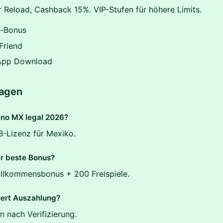
 Reload, Cashback 15%. VIP-Stufen für höhere Limits.
y-Bonus
Friend
App Download
ragen
sino MX legal 2026?
-Lizenz für Mexiko.
er beste Bonus?
lkommensbonus + 200 Freispiele.
uert Auszahlung?
 nach Verifizierung.