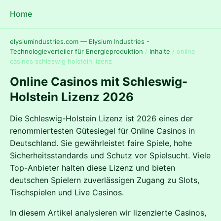
Home
elysiumindustries.com — Elysium Industries -
Technologieverteiler für Energieproduktion
/
Inhalte
/
online
casinos schleswig holstein lizenz
Online Casinos mit Schleswig-
Holstein Lizenz 2026
Die Schleswig-Holstein Lizenz ist 2026 eines der
renommiertesten Gütesiegel für Online Casinos in
Deutschland. Sie gewährleistet faire Spiele, hohe
Sicherheitsstandards und Schutz vor Spielsucht. Viele
Top-Anbieter halten diese Lizenz und bieten
deutschen Spielern zuverlässigen Zugang zu Slots,
Tischspielen und Live Casinos.
In diesem Artikel analysieren wir lizenzierte Casinos,