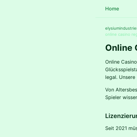
Home
elysiumindustrie
online casino r
Online
Online Casino
Glücksspielst
legal. Unsere 
Von Altersbes
Spieler wisse
Lizenzieru
Seit 2021 müs