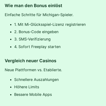
Wie man den Bonus einlöst
Einfache Schritte für Michigan-Spieler.
1. Mit Mi-Glücksspiel-Lizenz registrieren
2. Bonus-Code eingeben
3. SMS-Verifizierung
4. Sofort Freeplay starten
Vergleich neuer Casinos
Neue Plattformen vs. Etablierte.
Schnellere Auszahlungen
Höhere Limits
Bessere Mobile Apps