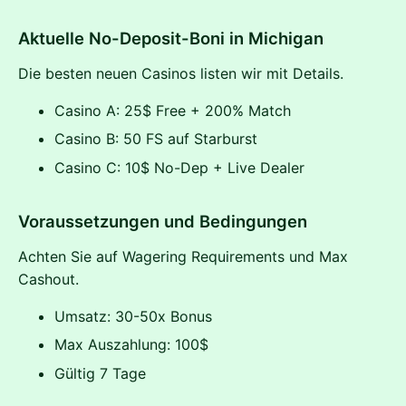
Aktuelle No-Deposit-Boni in Michigan
Die besten neuen Casinos listen wir mit Details.
Casino A: 25$ Free + 200% Match
Casino B: 50 FS auf Starburst
Casino C: 10$ No-Dep + Live Dealer
Voraussetzungen und Bedingungen
Achten Sie auf Wagering Requirements und Max
Cashout.
Umsatz: 30-50x Bonus
Max Auszahlung: 100$
Gültig 7 Tage