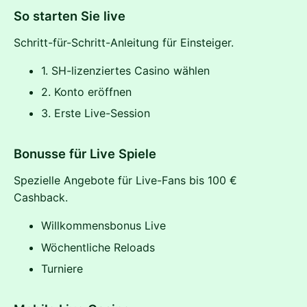
So starten Sie live
Schritt-für-Schritt-Anleitung für Einsteiger.
1. SH-lizenziertes Casino wählen
2. Konto eröffnen
3. Erste Live-Session
Bonusse für Live Spiele
Spezielle Angebote für Live-Fans bis 100 €
Cashback.
Willkommensbonus Live
Wöchentliche Reloads
Turniere