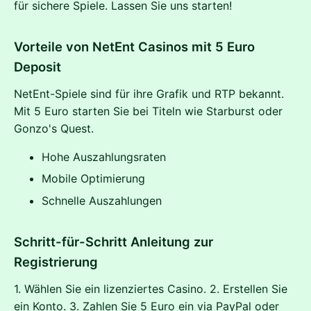
für sichere Spiele. Lassen Sie uns starten!
Vorteile von NetEnt Casinos mit 5 Euro
Deposit
NetEnt-Spiele sind für ihre Grafik und RTP bekannt.
Mit 5 Euro starten Sie bei Titeln wie Starburst oder
Gonzo's Quest.
Hohe Auszahlungsraten
Mobile Optimierung
Schnelle Auszahlungen
Schritt-für-Schritt Anleitung zur
Registrierung
1. Wählen Sie ein lizenziertes Casino. 2. Erstellen Sie
ein Konto. 3. Zahlen Sie 5 Euro ein via PayPal oder