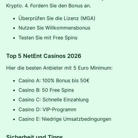
Krypto. 4. Fordern Sie den Bonus an.
Überprüfen Sie die Lizenz (MGA)
Nutzen Sie Willkommensbonus
Testen Sie mit Free Spins
Top 5 NetEnt Casinos 2026
Hier die besten Anbieter mit 5 Euro Minimum:
Casino A: 100% Bonus bis 50€
Casino B: 50 Free Spins
Casino C: Schnelle Einzahlung
Casino D: VIP-Programm
Casino E: Niedrige Umsatzbedingungen
Sicherheit und Tipps