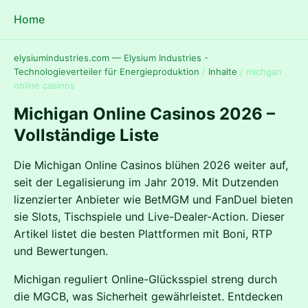
Home
elysiumindustries.com — Elysium Industries -
Technologieverteiler für Energieproduktion
/
Inhalte
/
michgan
online casinos
Michigan Online Casinos 2026 –
Vollständige Liste
Die Michigan Online Casinos blühen 2026 weiter auf,
seit der Legalisierung im Jahr 2019. Mit Dutzenden
lizenzierter Anbieter wie BetMGM und FanDuel bieten
sie Slots, Tischspiele und Live-Dealer-Action. Dieser
Artikel listet die besten Plattformen mit Boni, RTP
und Bewertungen.
Michigan reguliert Online-Glücksspiel streng durch
die MGCB, was Sicherheit gewährleistet. Entdecken