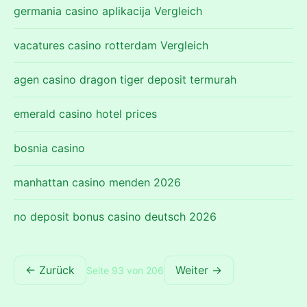
germania casino aplikacija Vergleich
vacatures casino rotterdam Vergleich
agen casino dragon tiger deposit termurah
emerald casino hotel prices
bosnia casino
manhattan casino menden 2026
no deposit bonus casino deutsch 2026
← Zurück
Weiter →
Seite 93 von 206