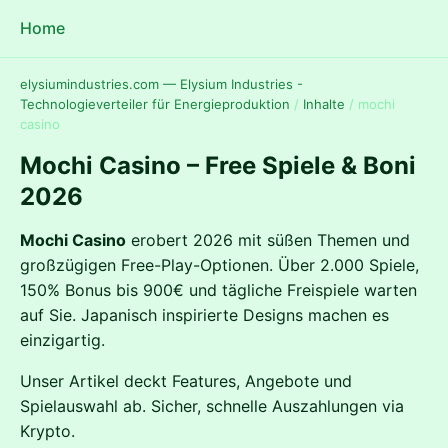
Home
elysiumindustries.com — Elysium Industries -
Technologieverteiler für Energieproduktion
/
Inhalte
/
mochi
casino
Mochi Casino – Free Spiele & Boni
2026
Mochi Casino
erobert 2026 mit süßen Themen und
großzügigen Free-Play-Optionen. Über 2.000 Spiele,
150% Bonus bis 900€ und tägliche Freispiele warten
auf Sie. Japanisch inspirierte Designs machen es
einzigartig.
Unser Artikel deckt Features, Angebote und
Spielauswahl ab. Sicher, schnelle Auszahlungen via
Krypto.