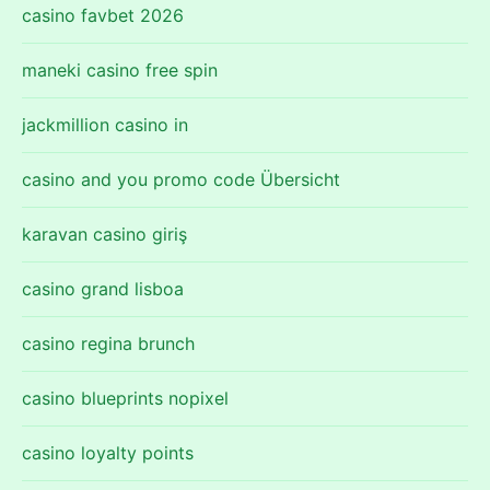
casino favbet 2026
maneki casino free spin
jackmillion casino in
casino and you promo code Übersicht
karavan casino giriş
casino grand lisboa
casino regina brunch
casino blueprints nopixel
casino loyalty points