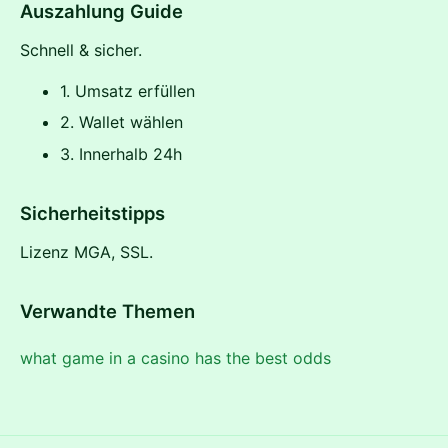
Auszahlung Guide
Schnell & sicher.
1. Umsatz erfüllen
2. Wallet wählen
3. Innerhalb 24h
Sicherheitstipps
Lizenz MGA, SSL.
Verwandte Themen
what game in a casino has the best odds