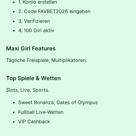
1. Konto erstellen
2. Code FAVBET2026 eingeben
3. Verifizieren
4. 100 Giri aktiv
Maxi Giri Features
Tägliche Freispiele, Multiplikatoren.
Top Spiele & Wetten
Slots, Live, Sports.
Sweet Bonanza, Gates of Olympus
Fußball Live-Wetten
VIP Cashback