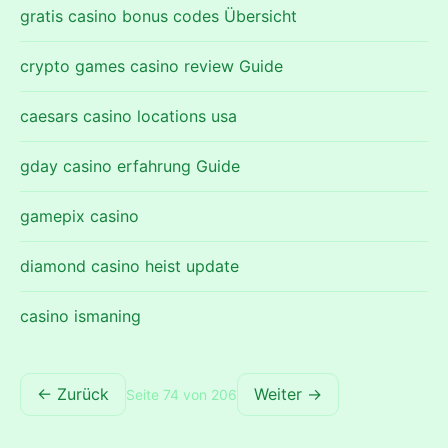
gratis casino bonus codes Übersicht
crypto games casino review Guide
caesars casino locations usa
gday casino erfahrung Guide
gamepix casino
diamond casino heist update
casino ismaning
← Zurück
Weiter →
Seite 74 von 206