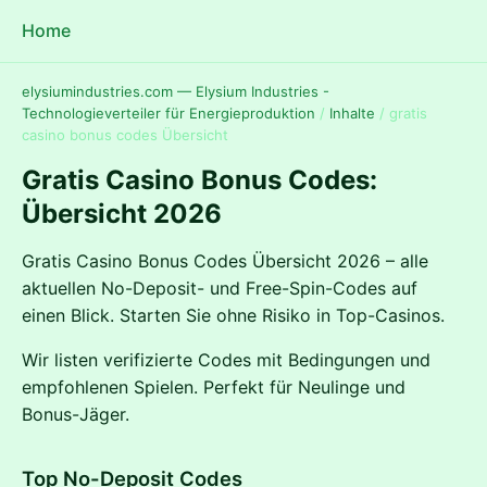
Home
elysiumindustries.com — Elysium Industries -
Technologieverteiler für Energieproduktion
/
Inhalte
/
gratis
casino bonus codes Übersicht
Gratis Casino Bonus Codes:
Übersicht 2026
Gratis Casino Bonus Codes Übersicht 2026 – alle
aktuellen No-Deposit- und Free-Spin-Codes auf
einen Blick. Starten Sie ohne Risiko in Top-Casinos.
Wir listen verifizierte Codes mit Bedingungen und
empfohlenen Spielen. Perfekt für Neulinge und
Bonus-Jäger.
Top No-Deposit Codes