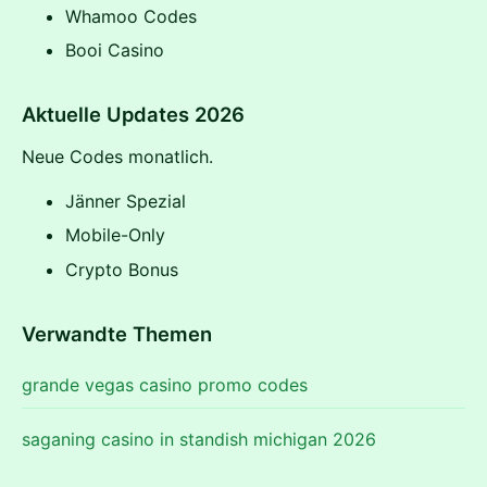
Whamoo Codes
Booi Casino
Aktuelle Updates 2026
Neue Codes monatlich.
Jänner Spezial
Mobile-Only
Crypto Bonus
Verwandte Themen
grande vegas casino promo codes
saganing casino in standish michigan 2026