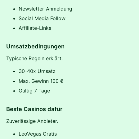
Newsletter-Anmeldung
Social Media Follow
Affiliate-Links
Umsatzbedingungen
Typische Regeln erklärt.
30-40x Umsatz
Max. Gewinn 100 €
Gültig 7 Tage
Beste Casinos dafür
Zuverlässige Anbieter.
LeoVegas Gratis