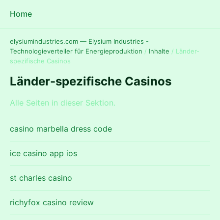
Home
elysiumindustries.com — Elysium Industries -
Technologieverteiler für Energieproduktion
/
Inhalte
/
Länder-
spezifische Casinos
Länder-spezifische Casinos
Alle Seiten in dieser Sektion.
casino marbella dress code
ice casino app ios
st charles casino
richyfox casino review