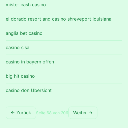
mister cash casino
el dorado resort and casino shreveport louisiana
anglia bet casino
casino sisal
casino in bayern offen
big hit casino
casino don Übersicht
← Zurück
Weiter →
Seite 68 von 206