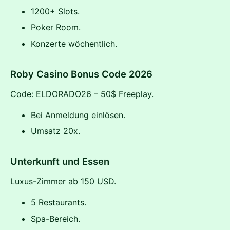
1200+ Slots.
Poker Room.
Konzerte wöchentlich.
Roby Casino Bonus Code 2026
Code: ELDORADO26 – 50$ Freeplay.
Bei Anmeldung einlösen.
Umsatz 20x.
Unterkunft und Essen
Luxus-Zimmer ab 150 USD.
5 Restaurants.
Spa-Bereich.