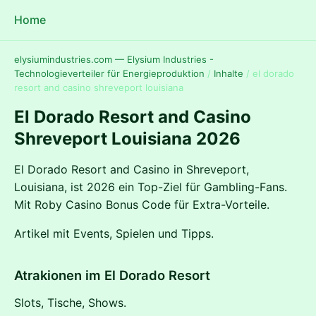
Home
elysiumindustries.com — Elysium Industries -
Technologieverteiler für Energieproduktion
/
Inhalte
/
el dorado
resort and casino shreveport louisiana
El Dorado Resort and Casino
Shreveport Louisiana 2026
El Dorado Resort and Casino in Shreveport,
Louisiana, ist 2026 ein Top-Ziel für Gambling-Fans.
Mit Roby Casino Bonus Code für Extra-Vorteile.
Artikel mit Events, Spielen und Tipps.
Atrakionen im El Dorado Resort
Slots, Tische, Shows.