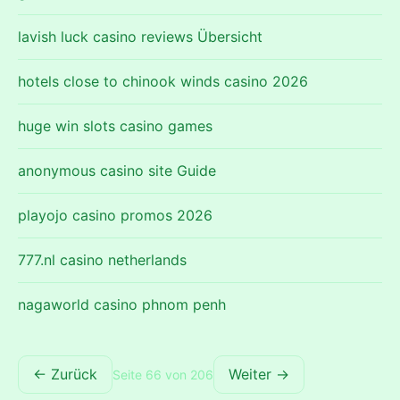
lavish luck casino reviews Übersicht
hotels close to chinook winds casino 2026
huge win slots casino games
anonymous casino site Guide
playojo casino promos 2026
777.nl casino netherlands
nagaworld casino phnom penh
← Zurück
Weiter →
Seite 66 von 206