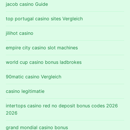
jacob casino Guide
top portugal casino sites Vergleich
jilihot casino
empire city casino slot machines
world cup casino bonus ladbrokes
90matic casino Vergleich
casino legitimatie
intertops casino red no deposit bonus codes 2026
2026
grand mondial casino bonus