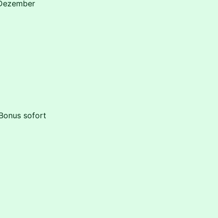
 Dezember
 Bonus sofort