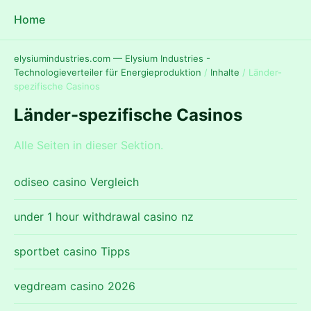
Home
elysiumindustries.com — Elysium Industries -
Technologieverteiler für Energieproduktion
/
Inhalte
/
Länder-
spezifische Casinos
Länder-spezifische Casinos
Alle Seiten in dieser Sektion.
odiseo casino Vergleich
under 1 hour withdrawal casino nz
sportbet casino Tipps
vegdream casino 2026