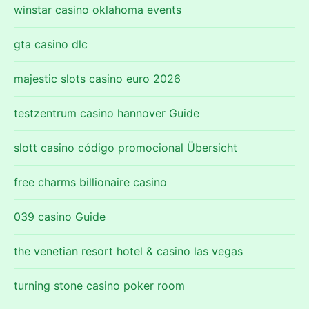
winstar casino oklahoma events
gta casino dlc
majestic slots casino euro 2026
testzentrum casino hannover Guide
slott casino código promocional Übersicht
free charms billionaire casino
039 casino Guide
the venetian resort hotel & casino las vegas
turning stone casino poker room