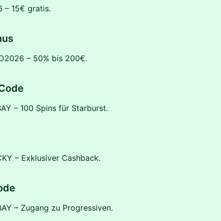
– 15€ gratis.
nus
D2026 – 50% bis 200€.
 Code
Y – 100 Spins für Starburst.
KY – Exklusiver Cashback.
ode
Y – Zugang zu Progressiven.