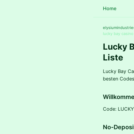
Home
elysiumindustrie
lucky bay casin
Lucky 
Liste
Lucky Bay Cas
besten Codes 
Willkomm
Code: LUCKYB
No-Deposi