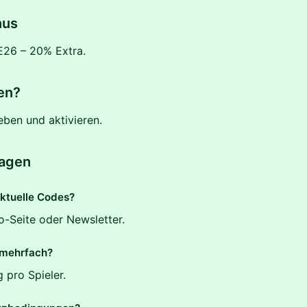
nus
26 – 20% Extra.
en?
geben und aktivieren.
ragen
aktuelle Codes?
-Seite oder Newsletter.
 mehrfach?
 pro Spieler.