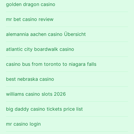
golden dragon casino
mr bet casino review
alemannia aachen casino Übersicht
atlantic city boardwalk casino
casino bus from toronto to niagara falls
best nebraska casino
williams casino slots 2026
big daddy casino tickets price list
mr casino login