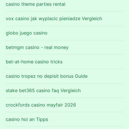
casino theme parties rental
vox casino jak wyplacic pieniadze Vergleich
globo juego casino
betmgm casino - real money
bet-at-home casino tricks
casino tropez no depisit bonus Guide
stake bet365 casino faq Vergleich
crockfords casino mayfair 2026
casino hoi an Tipps