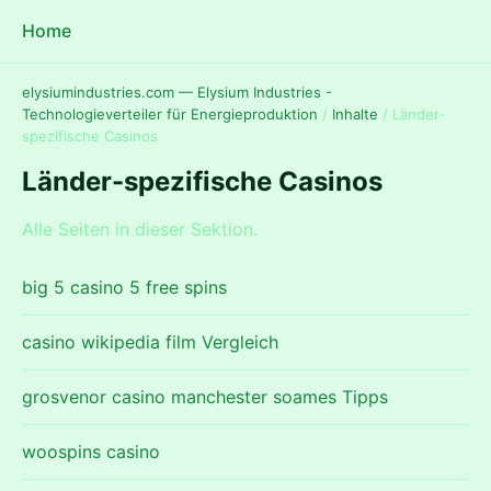
Home
elysiumindustries.com — Elysium Industries -
Technologieverteiler für Energieproduktion
/
Inhalte
/
Länder-
spezifische Casinos
Länder-spezifische Casinos
Alle Seiten in dieser Sektion.
big 5 casino 5 free spins
casino wikipedia film Vergleich
grosvenor casino manchester soames Tipps
woospins casino