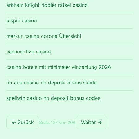
arkham knight riddler rätsel casino
plspin casino
merkur casino corona Übersicht
casumo live casino
casino bonus mit minimaler einzahlung 2026
rio ace casino no deposit bonus Guide
spellwin casino no deposit bonus codes
← Zurück
Weiter →
Seite 127 von 206