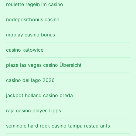
roulette regeln im casino
nodepositbonus casino
moplay casino bonus
casino katowice
plaza las vegas casino Übersicht
casino del lago 2026
jackpot holland casino breda
raja casino player Tipps
seminole hard rock casino tampa restaurants