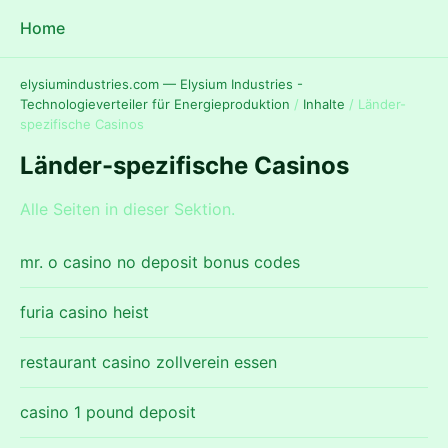
Home
elysiumindustries.com — Elysium Industries -
Technologieverteiler für Energieproduktion
/
Inhalte
/
Länder-
spezifische Casinos
Länder-spezifische Casinos
Alle Seiten in dieser Sektion.
mr. o casino no deposit bonus codes
furia casino heist
restaurant casino zollverein essen
casino 1 pound deposit