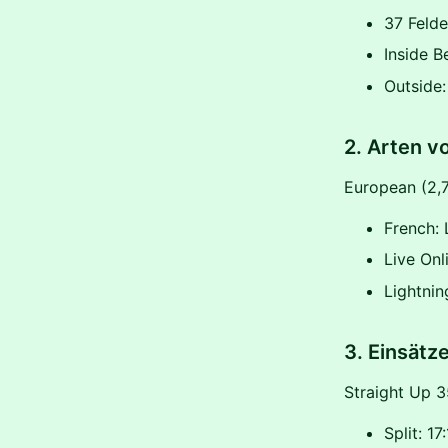
37 Felde
Inside B
Outside
2. Arten v
European (2,7
French: 
Live Onl
Lightnin
3. Einsätz
Straight Up 3
Split: 17: