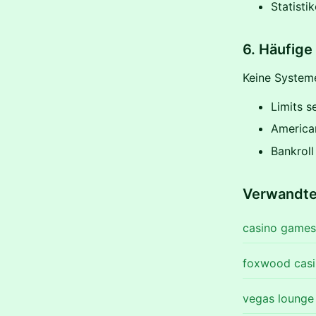
Statisti
6. Häufige
Keine System
Limits s
America
Bankroll
Verwandt
casino games 
foxwood casi
vegas lounge