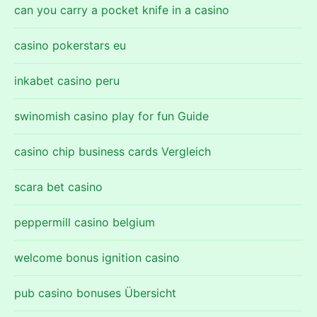
can you carry a pocket knife in a casino
casino pokerstars eu
inkabet casino peru
swinomish casino play for fun Guide
casino chip business cards Vergleich
scara bet casino
peppermill casino belgium
welcome bonus ignition casino
pub casino bonuses Übersicht