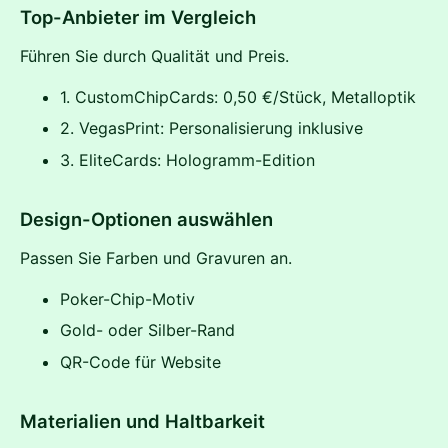
Top-Anbieter im Vergleich
Führen Sie durch Qualität und Preis.
1. CustomChipCards: 0,50 €/Stück, Metalloptik
2. VegasPrint: Personalisierung inklusive
3. EliteCards: Hologramm-Edition
Design-Optionen auswählen
Passen Sie Farben und Gravuren an.
Poker-Chip-Motiv
Gold- oder Silber-Rand
QR-Code für Website
Materialien und Haltbarkeit