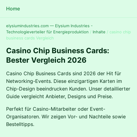
Home
elysiumindustries.com — Elysium Industries -
Technologieverteiler für Energieproduktion
/
Inhalte
/
casino chip
business cards Vergleich
Casino Chip Business Cards:
Bester Vergleich 2026
Casino Chip Business Cards sind 2026 der Hit für
Networking-Events. Diese einzigartigen Karten im
Chip-Design beeindrucken Kunden. Unser detaillierter
Guide vergleicht Anbieter, Designs und Preise.
Perfekt für Casino-Mitarbeiter oder Event-
Organisatoren. Wir zeigen Vor- und Nachteile sowie
Bestelltipps.