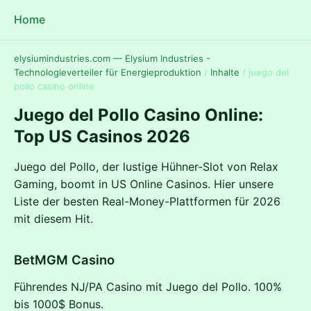
Home
elysiumindustries.com — Elysium Industries -
Technologieverteiler für Energieproduktion
/
Inhalte
/
juego del
pollo casino online
Juego del Pollo Casino Online:
Top US Casinos 2026
Juego del Pollo, der lustige Hühner-Slot von Relax
Gaming, boomt in US Online Casinos. Hier unsere
Liste der besten Real-Money-Plattformen für 2026
mit diesem Hit.
BetMGM Casino
Führendes NJ/PA Casino mit Juego del Pollo. 100%
bis 1000$ Bonus.