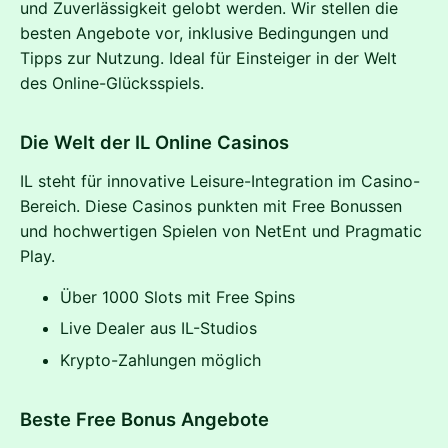
und Zuverlässigkeit gelobt werden. Wir stellen die
besten Angebote vor, inklusive Bedingungen und
Tipps zur Nutzung. Ideal für Einsteiger in der Welt
des Online-Glücksspiels.
Die Welt der IL Online Casinos
IL steht für innovative Leisure-Integration im Casino-
Bereich. Diese Casinos punkten mit Free Bonussen
und hochwertigen Spielen von NetEnt und Pragmatic
Play.
Über 1000 Slots mit Free Spins
Live Dealer aus IL-Studios
Krypto-Zahlungen möglich
Beste Free Bonus Angebote