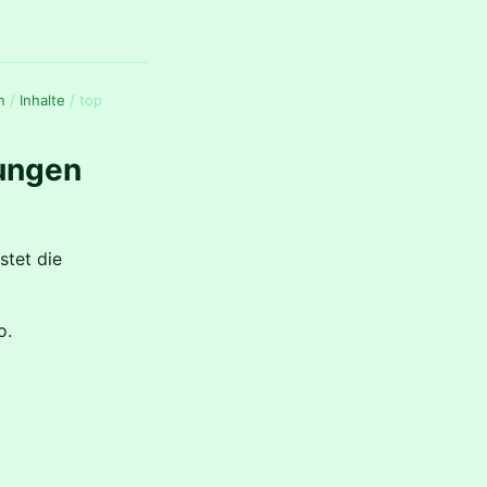
n
/
Inhalte
/
top
lungen
stet die
o.