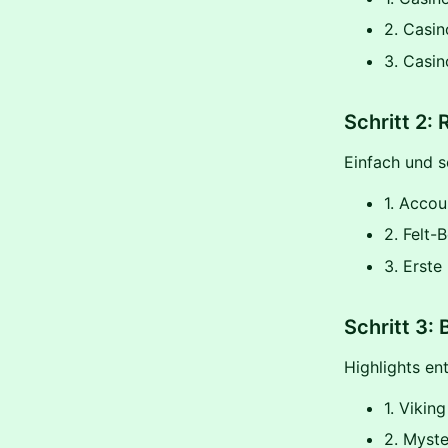
2. Casin
3. Casin
Schritt 2:
Einfach und s
1. Accou
2. Felt
3. Erste
Schritt 3: 
Highlights en
1. Vikin
2. Myste