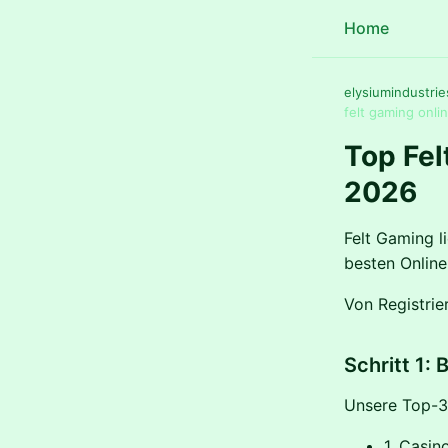
Home
elysiumindustrie
felt gaming onli
Top Fe
2026
Felt Gaming li
besten Online 
Von Registrie
Schritt 1:
Unsere Top-3
1. Casin