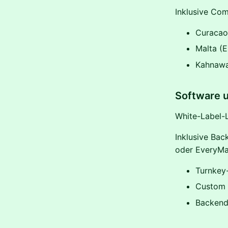
Inklusive Com
Curacao 
Malta (E
Kahnawa
Software u
White-Label-
Inklusive Bac
oder EveryMat
Turnkey
Custom 
Backend