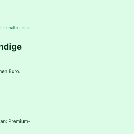
n
/
Inhalte
/
how
ändige
nen Euro.
Man: Premium-