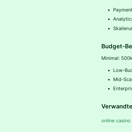
Paymen
Analytic
Skalieru
Budget-Be
Minimal: 500k
Low-Bud
Mid-Sca
Enterpri
Verwandt
online casino