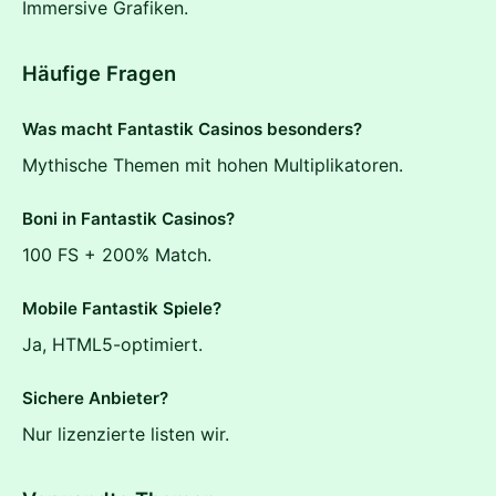
Immersive Grafiken.
Häufige Fragen
Was macht Fantastik Casinos besonders?
Mythische Themen mit hohen Multiplikatoren.
Boni in Fantastik Casinos?
100 FS + 200% Match.
Mobile Fantastik Spiele?
Ja, HTML5-optimiert.
Sichere Anbieter?
Nur lizenzierte listen wir.