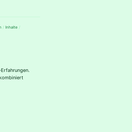
n
/
Inhalte
/
-Erfahrungen.
 kombiniert