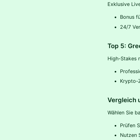
Exklusive Liv
Bonus fü
24/7 Ver
Top 5: Gre
High-Stakes m
Professi
Krypto-
Vergleich 
Wählen Sie ba
Prüfen S
Nutzen 