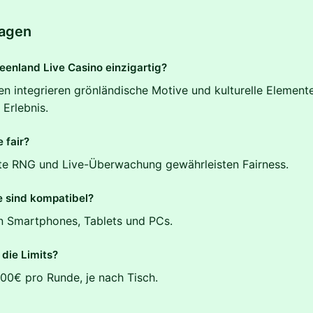
ragen
enland Live Casino einzigartig?
en integrieren grönländische Motive und kulturelle Elemente
 Erlebnis.
e fair?
erte RNG und Live-Überwachung gewährleisten Fairness.
 sind kompatibel?
n Smartphones, Tablets und PCs.
 die Limits?
00€ pro Runde, je nach Tisch.