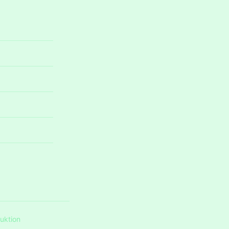
duktion