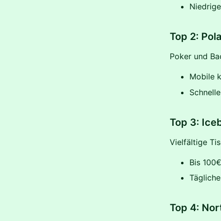
Niedrige
Top 2: Pol
Poker und Bac
Mobile 
Schnell
Top 3: Ice
Vielfältige T
Bis 100€
Tägliche
Top 4: Nor