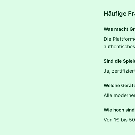
Häufige F
Was macht Gre
Die Plattform
authentisches
Sind die Spiel
Ja, zertifizi
Welche Geräte
Alle moderne
Wie hoch sind
Von 1€ bis 50