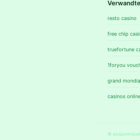
Verwandt
resto casino
free chip cas
truefortune 
1foryou vouc
grand mondial
casinos onlin
© elysiumindust