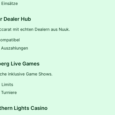
 Einsätze
ar Dealer Hub
carat mit echten Dealern aus Nuuk.
kompatibel
e Auszahlungen
berg Live Games
ische inklusive Game Shows.
 Limits
 Turniere
thern Lights Casino