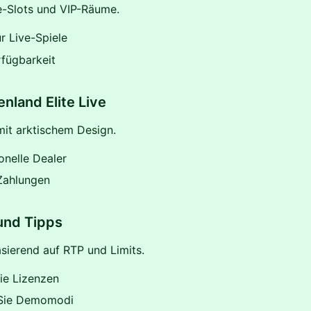
e-Slots und VIP-Räume.
r Live-Spiele
fügbarkeit
enland Elite Live
it arktischem Design.
onelle Dealer
Zahlungen
und Tipps
sierend auf RTP und Limits.
ie Lizenzen
Sie Demomodi