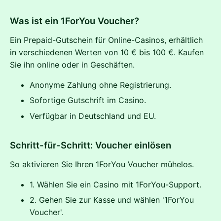
Was ist ein 1ForYou Voucher?
Ein Prepaid-Gutschein für Online-Casinos, erhältlich
in verschiedenen Werten von 10 € bis 100 €. Kaufen
Sie ihn online oder in Geschäften.
Anonyme Zahlung ohne Registrierung.
Sofortige Gutschrift im Casino.
Verfügbar in Deutschland und EU.
Schritt-für-Schritt: Voucher einlösen
So aktivieren Sie Ihren 1ForYou Voucher mühelos.
1. Wählen Sie ein Casino mit 1ForYou-Support.
2. Gehen Sie zur Kasse und wählen '1ForYou
Voucher'.