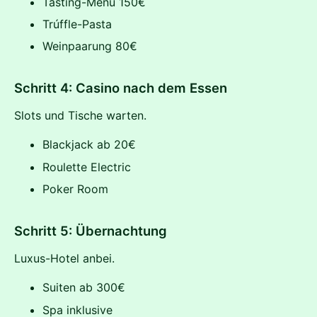
Tasting-Menü 150€
Trúffle-Pasta
Weinpaarung 80€
Schritt 4: Casino nach dem Essen
Slots und Tische warten.
Blackjack ab 20€
Roulette Electric
Poker Room
Schritt 5: Übernachtung
Luxus-Hotel anbei.
Suiten ab 300€
Spa inklusive