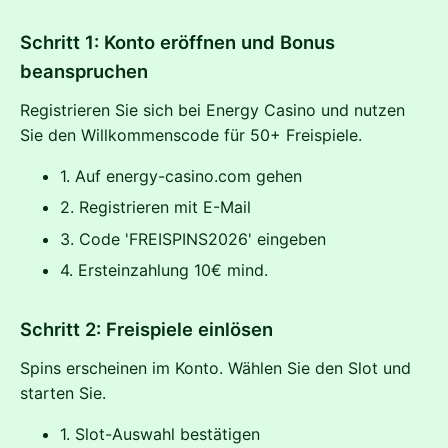
Schritt 1: Konto eröffnen und Bonus
beanspruchen
Registrieren Sie sich bei Energy Casino und nutzen
Sie den Willkommenscode für 50+ Freispiele.
1. Auf energy-casino.com gehen
2. Registrieren mit E-Mail
3. Code 'FREISPINS2026' eingeben
4. Ersteinzahlung 10€ mind.
Schritt 2: Freispiele einlösen
Spins erscheinen im Konto. Wählen Sie den Slot und
starten Sie.
1. Slot-Auswahl bestätigen