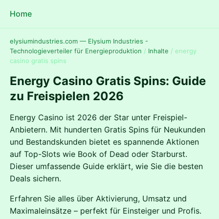
Home
elysiumindustries.com — Elysium Industries -
Technologieverteiler für Energieproduktion
/
Inhalte
/
energy
casino gratis spins
Energy Casino Gratis Spins: Guide
zu Freispielen 2026
Energy Casino ist 2026 der Star unter Freispiel-
Anbietern. Mit hunderten Gratis Spins für Neukunden
und Bestandskunden bietet es spannende Aktionen
auf Top-Slots wie Book of Dead oder Starburst.
Dieser umfassende Guide erklärt, wie Sie die besten
Deals sichern.
Erfahren Sie alles über Aktivierung, Umsatz und
Maximaleinsätze – perfekt für Einsteiger und Profis.