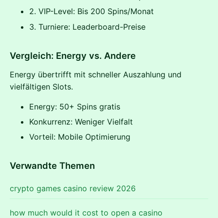
2. VIP-Level: Bis 200 Spins/Monat
3. Turniere: Leaderboard-Preise
Vergleich: Energy vs. Andere
Energy übertrifft mit schneller Auszahlung und
vielfältigen Slots.
Energy: 50+ Spins gratis
Konkurrenz: Weniger Vielfalt
Vorteil: Mobile Optimierung
Verwandte Themen
crypto games casino review 2026
how much would it cost to open a casino