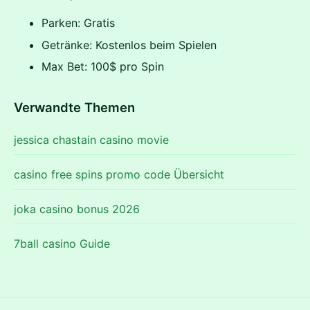
Parken: Gratis
Getränke: Kostenlos beim Spielen
Max Bet: 100$ pro Spin
Verwandte Themen
jessica chastain casino movie
casino free spins promo code Übersicht
joka casino bonus 2026
7ball casino Guide