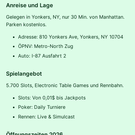
Anreise und Lage
Gelegen in Yonkers, NY, nur 30 Min. von Manhattan.
Parken kostenlos.
Adresse: 810 Yonkers Ave, Yonkers, NY 10704
ÖPNV: Metro-North Zug
Auto: I-87 Ausfahrt 2
Spielangebot
5.700 Slots, Electronic Table Games und Rennbahn.
Slots: Von 0,01$ bis Jackpots
Poker: Daily Turniere
Rennen: Live & Simulcast
Öffnungszeiten 2026