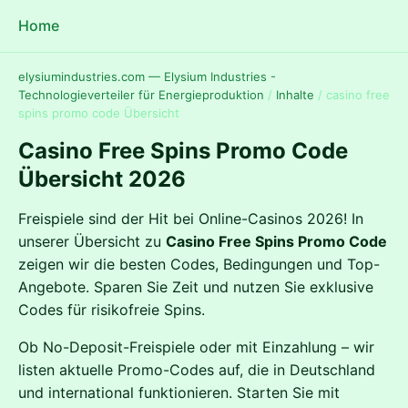
Home
elysiumindustries.com — Elysium Industries -
Technologieverteiler für Energieproduktion
/
Inhalte
/
casino free
spins promo code Übersicht
Casino Free Spins Promo Code
Übersicht 2026
Freispiele sind der Hit bei Online-Casinos 2026! In
unserer Übersicht zu
Casino Free Spins Promo Code
zeigen wir die besten Codes, Bedingungen und Top-
Angebote. Sparen Sie Zeit und nutzen Sie exklusive
Codes für risikofreie Spins.
Ob No-Deposit-Freispiele oder mit Einzahlung – wir
listen aktuelle Promo-Codes auf, die in Deutschland
und international funktionieren. Starten Sie mit