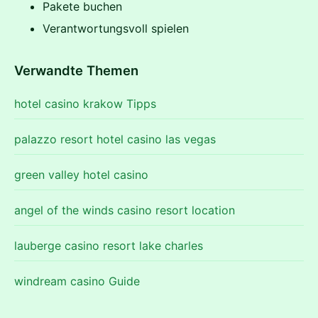
Pakete buchen
Verantwortungsvoll spielen
Verwandte Themen
hotel casino krakow Tipps
palazzo resort hotel casino las vegas
green valley hotel casino
angel of the winds casino resort location
lauberge casino resort lake charles
windream casino Guide