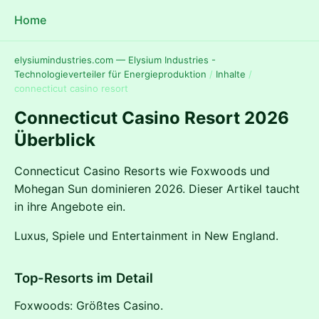
Home
elysiumindustries.com — Elysium Industries -
Technologieverteiler für Energieproduktion
/
Inhalte
/
connecticut casino resort
Connecticut Casino Resort 2026
Überblick
Connecticut Casino Resorts wie Foxwoods und
Mohegan Sun dominieren 2026. Dieser Artikel taucht
in ihre Angebote ein.
Luxus, Spiele und Entertainment in New England.
Top-Resorts im Detail
Foxwoods: Größtes Casino.