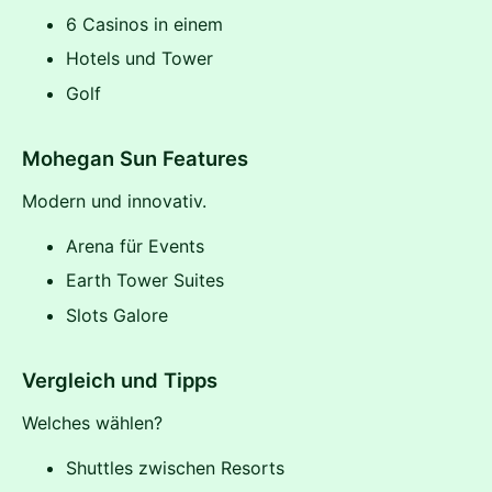
6 Casinos in einem
Hotels und Tower
Golf
Mohegan Sun Features
Modern und innovativ.
Arena für Events
Earth Tower Suites
Slots Galore
Vergleich und Tipps
Welches wählen?
Shuttles zwischen Resorts