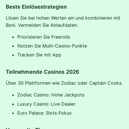
Beste Einlösestrategien
Lösen Sie bei hohen Werten ein und kombinieren mit
Boni. Vermeiden Sie Ablaufdaten.
Priorisieren Sie Freerolls
Nutzen Sie Multi-Casino-Punkte
Tracken Sie mit App
Teilnehmende Casinos 2026
Über 30 Plattformen wie Zodiac oder Captain Cooks.
Zodiac Casino: Hohe Jackpots
Luxury Casino: Live Dealer
Euro Palace: Slots-Fokus