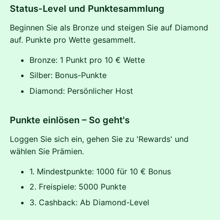
Status-Level und Punktesammlung
Beginnen Sie als Bronze und steigen Sie auf Diamond
auf. Punkte pro Wette gesammelt.
Bronze: 1 Punkt pro 10 € Wette
Silber: Bonus-Punkte
Diamond: Persönlicher Host
Punkte einlösen – So geht's
Loggen Sie sich ein, gehen Sie zu 'Rewards' und
wählen Sie Prämien.
1. Mindestpunkte: 1000 für 10 € Bonus
2. Freispiele: 5000 Punkte
3. Cashback: Ab Diamond-Level