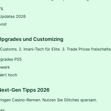
0%
Updates 2026
ost
 Upgrades und Customizing
Customs. 2. Imani-Tech für Elite. 3. Trade Prices freischalte
grades PS5
ewerk
Wert hoch
 Next-Gen Tipps 2026
ingen Casino-Rennen. Nutzen Sie Glitches sparsam.
lay