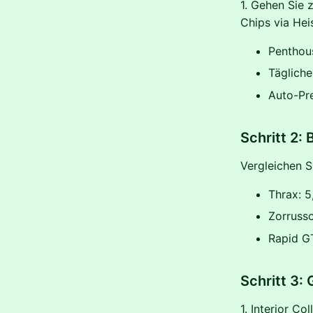
1. Gehen Sie 
Chips via Heis
Penthous
Tägliche
Auto-Pr
Schritt 2:
Vergleichen S
Thrax: 5
Zorrusso
Rapid GT
Schritt 3:
1. Interior C