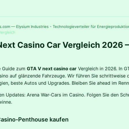
s.com — Elysium Industries - Technologieverteiler für Energieproduktio
Vergleich
ext Casino Car Vergleich 2026 –
ve Guide zum
GTA V next casino car
Vergleich in 2026. In G
ino auf glänzende Fahrzeuge. Wir führen Sie schrittweise 
ien, beste Autos und Upgrades. Bleiben Sie ahead im Renn
n Updates: Arena War-Cars im Casino. Folgen Sie den Schri
inne.
 Casino-Penthouse kaufen