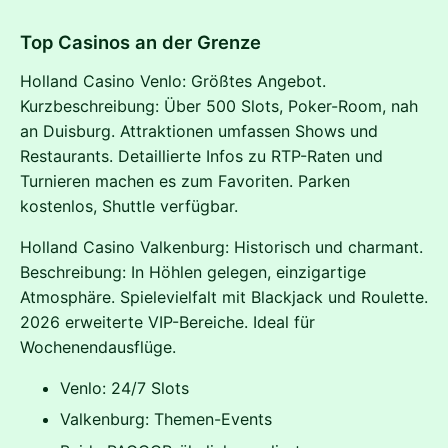
Top Casinos an der Grenze
Holland Casino Venlo: Größtes Angebot.
Kurzbeschreibung: Über 500 Slots, Poker-Room, nah
an Duisburg. Attraktionen umfassen Shows und
Restaurants. Detaillierte Infos zu RTP-Raten und
Turnieren machen es zum Favoriten. Parken
kostenlos, Shuttle verfügbar.
Holland Casino Valkenburg: Historisch und charmant.
Beschreibung: In Höhlen gelegen, einzigartige
Atmosphäre. Spielevielfalt mit Blackjack und Roulette.
2026 erweiterte VIP-Bereiche. Ideal für
Wochenendausflüge.
Venlo: 24/7 Slots
Valkenburg: Themen-Events