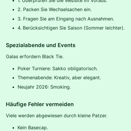
1. Überprüfen Sie die Website im Voraus.
2. Packen Sie Wechselsachen ein.
3. Fragen Sie am Eingang nach Ausnahmen.
4. Berücksichtigen Sie Saison (Sommer leichter).
Spezialabende und Events
Galas erfordern Black Tie.
Poker Turniere: Sakko obligatorisch.
Themenabende: Kreativ, aber elegant.
Neujahr 2026: Smoking.
Häufige Fehler vermeiden
Viele werden abgewiesen durch kleine Patzer.
Kein Basecap.