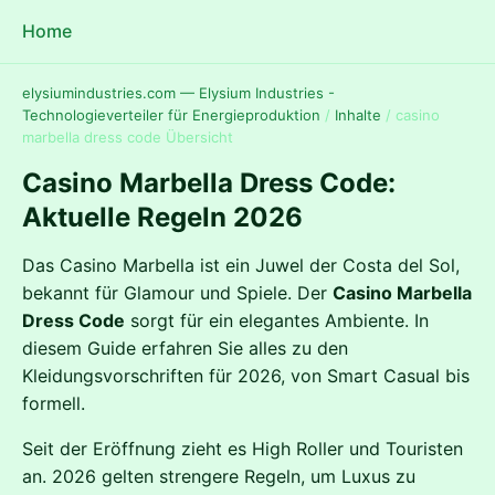
Home
elysiumindustries.com — Elysium Industries -
Technologieverteiler für Energieproduktion
/
Inhalte
/
casino
marbella dress code Übersicht
Casino Marbella Dress Code:
Aktuelle Regeln 2026
Das Casino Marbella ist ein Juwel der Costa del Sol,
bekannt für Glamour und Spiele. Der
Casino Marbella
Dress Code
sorgt für ein elegantes Ambiente. In
diesem Guide erfahren Sie alles zu den
Kleidungsvorschriften für 2026, von Smart Casual bis
formell.
Seit der Eröffnung zieht es High Roller und Touristen
an. 2026 gelten strengere Regeln, um Luxus zu