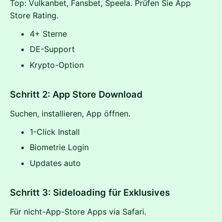
Top: Vulkanbet, Fansbet, Speela. Prüfen Sie App
Store Rating.
4+ Sterne
DE-Support
Krypto-Option
Schritt 2: App Store Download
Suchen, installieren, App öffnen.
1-Click Install
Biometrie Login
Updates auto
Schritt 3: Sideloading für Exklusives
Für nicht-App-Store Apps via Safari.